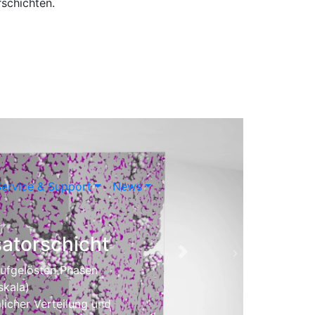
rschichten.
ervice & Support
News
satorschicht
Next
 aufgelösten Phasen
skala)
licher Verteilung und