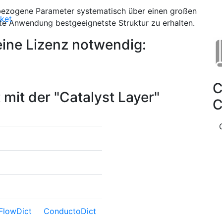
albezogene Parameter systematisch über einen großen
ket
te Anwendung bestgeeignetste Struktur zu erhalten.
eine Lizenz notwendig:
C
mit der "Catalyst Layer"
C
Flow
Dict
Conducto
Dict