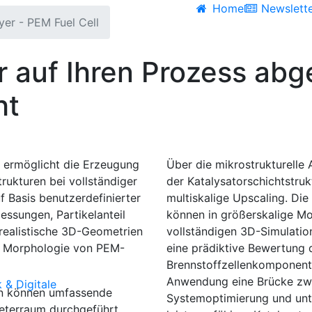
Home
Newslett
yer - PEM Fuel Cell
r auf Ihren Prozess ab
ht
ermöglicht die Erzeugung
Über die mikrostrukturelle 
rukturen bei vollständiger
der Katalysatorschichtstruk
f Basis benutzerdefinierter
multiskalige Upscaling. Di
ssungen, Partikelanteil
können in größerskalige Mo
realistische 3D-Geometrien
vollständigen 3D-Simulatio
xe Morphologie von PEM-
eine prädiktive Bewertung 
Brennstoffzellenkomponente
Anwendung eine Brücke zwi
 & Digitale
ben können umfassende
Systemoptimierung und unte
eterraum durchgeführt