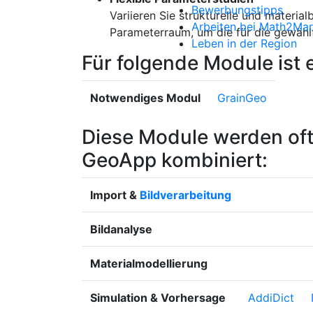
Bewerbungstipps
Variieren Sie strukturelle und materi
Arbeiten bei Math2Mar
Parameterraum, um die für die gewähl
Leben in der Region
Für folgende Module ist 
Notwendiges Modul
Grain
Geo
Diese Module werden oft 
GeoApp kombiniert:
Import &
Bildverarbeitung
Bildanalyse
Materialmodellierung
Simulation & Vorhersage
Addi
Dict