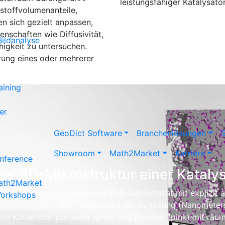
leistungsfähiger Katalysato
tstoffvolumenanteile,
n sich gezielt anpassen,
enschaften wie Diffusivität,
ildanalyse
ähigkeit zu untersuchen.
erung eines oder mehrerer
aining
er
Geo
Dict
Software
Branchenlösungen
S
Showroom
Math2Market
Karriere
nference
der 3D-Mikrostruktur einer Kataly
Math2Market
ugte 3D-Mikrostruktur einer Katalysatorschicht mit explizit
Workshops
Strukturgröße: 400³ Voxel bei 2 nm Auflösung (Nanometer
von Kohlenstoffpartikeln (grau) und Ionomer (pink) mit räum