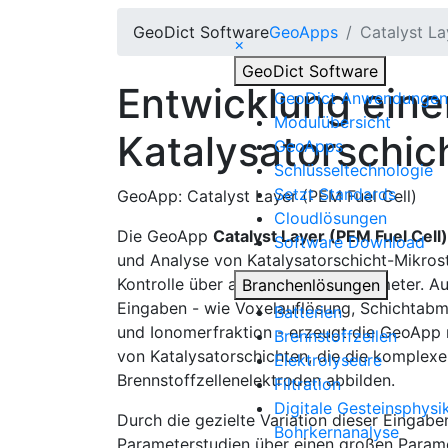
Geo
Dict
Software
Geo
Apps
Catalyst La
×
Geo
Dict
Software
Entwicklung eine
Geo
Dict
Anwendungen
Modulübersicht
Katalysatorschic
Geo
Apps
Schlüsseltechnologie
Setzt Standards
GeoApp: Catalyst Layer (PEM Fuel Cell)
Cloudlösungen
Die GeoApp
Catalyst Layer (PEM Fuel Cell)
Software Download
und Analyse von Katalysatorschicht-Mikrost
Kontrolle über alle relevanten Parameter. Au
Branchenlösungen
Eingaben - wie Voxelauflösung, Schichtabme
Batterien
und Ionomerfraktion - erzeugt die GeoApp 
Brennstoffzellen
von Katalysatorschichten, die die komple
Elektrolyseure
Brennstoffzellenelektroden abbilden.
Filtration
Digitale Gesteinsphysik
Durch die gezielte Variation dieser Einga
Bohrkernanalyse
Parameterstudien über einen großen Param