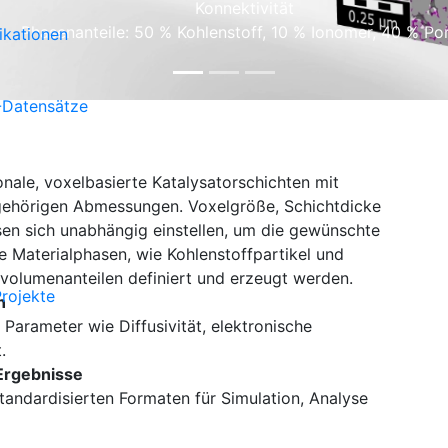
Konnektivität
Phasenanteile: 50 % Kohlenstoff, 10 % Ionomer, 40 % Po
ikationen
-Datensätze
onale, voxelbasierte Katalysatorschichten mit
ugehörigen Abmessungen. Voxelgröße, Schichtdicke
sen sich unabhängig einstellen, um die gewünschte
 Materialphasen, wie Kohlenstoffpartikel und
volumenanteilen definiert und erzeugt werden.
Projekte
n
Parameter wie Diffusivität, elektronische
.
Ergebnisse
standardisierten Formaten für Simulation, Analyse