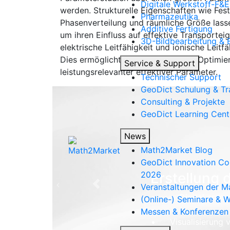
Digitale Werkstoff-F&E
werden. Strukturelle Eigenschaften wie Fes
Pharmazeutika
Phasenverteilung und räumliche Größe lasse
Additive Fertigung
um ihren Einfluss auf effektive Transporteig
3D-Bildbearbeitung & B
elektrische Leitfähigkeit und ionische Leitf
Dies ermöglicht eine zielgerichtete Optimi
Service & Support
leistungsrelevanter effektiver Parameter.
Technischer Support
Geo
Dict
Schulung & Tr
Consulting & Projekte
Geo
Dict
Learning Cent
News
Math2Market Blog
Geo
Dict
Innovation Co
2026
Erstellung 
Veranstaltungen der 
Previous
Digital erze
(Online-) Seminare & 
Messen & Konferenzen
Visualisierung 