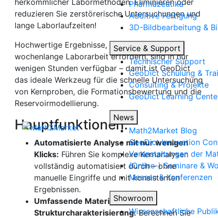
herkömmlicher Labormethoden. Eliminieren oder
Pharmazeutika
reduzieren Sie zerstörerische Untersuchungen und
Additive Fertigung
lange Laborlaufzeiten!
3D-Bildbearbeitung & Bi
Hochwertige Ergebnisse, die normalerweise
Service & Support
wochenlange Laborarbeit erfordern, sind in nur
Technischer Support
wenigen Stunden verfügbar – damit ist
Geo
Dict
Geo
Dict
Schulung & Tra
das ideale Werkzeug für die schnelle Untersuchung
Consulting & Projekte
von Kernproben, die Formationsbewertung und die
Geo
Dict
Learning Cente
Reservoirmodellierung.
News
Hauptfunktionen:
Math2Market Blog
Geo
Dict
Innovation Con
Automatisierte Analyse mit nur wenigen
Veranstaltungen der M
Klicks:
Führen Sie komplexe Kernanalysen
(Online-) Seminare & W
vollständig automatisiert durch – ohne
Messen & Konferenzen
manuelle Eingriffe und mit konsistenten
Ergebnissen.
Showroom
Umfassende Material- und
Wissenschaftliche Publi
Strukturcharakterisierung:
Berechnen Sie