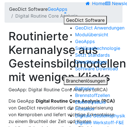
Home
Newsle
Geo
Dict
Software
Geo
Apps
×
Digital Routine Core Analysis
Geo
Dict
Software
Geo
Dict
Anwendungen
Routinierte
Modulübersicht
Geo
Apps
Kernanalyse aus
Schlüsseltechnologie
Setzt Standards
Gesteinsbildmodellen
Cloudlösungen
Software Download
mit wenigen Klicks
Branchenlösungen
Batterien
GeoApp:
Digital Routine Core Analysis
(dRCA)
Brennstoffzellen
Die GeoApp
Digital Routine Core Analysis
(RCA)
Elektrolyseure
von
Geo
Dict
revolutioniert die Charakterisierung
Filtration
von Kernproben und liefert wichtige Erkenntnisse
Digitale Gesteinsphysik
zu einem Bruchteil der Zeit und Kosten
Digitale Werkstoff-F&E