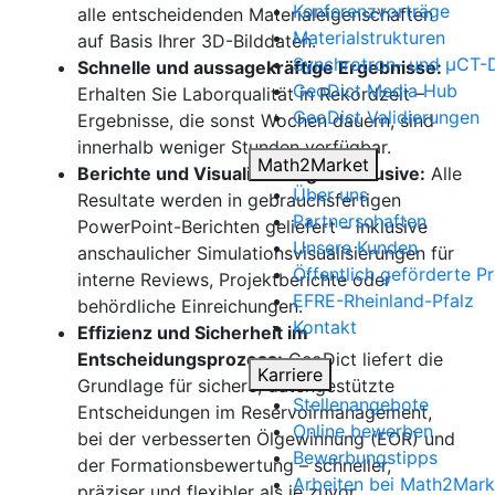
Konferenzvorträge
alle entscheidenden Materialeigenschaften
Materialstrukturen
auf Basis Ihrer 3D-Bilddaten.
Synchrotron- und µCT-
Schnelle und aussagekräftige Ergebnisse:
Geo
Dict
Media Hub
Erhalten Sie Laborqualität in Rekordzeit –
Geo
Dict
Validierungen
Ergebnisse, die sonst Wochen dauern, sind
innerhalb weniger Stunden verfügbar.
Math2Market
Berichte und Visualisierungen inklusive:
Alle
Über uns
Resultate werden in gebrauchsfertigen
Partnerschaften
PowerPoint-Berichten geliefert – inklusive
Charakterisierung
Unsere Kunden
anschaulicher Simulationsvisualisierungen für
der Porosität
Öffentlich geförderte P
interne Reviews, Projektberichte oder
EFRE-Rheinland-Pfalz
behördliche Einreichungen.
Analyse der Gesteinsstruktur mit
Kontakt
Effizienz und Sicherheit im
Unterscheidung
Entscheidungsprozess:
Geo
Dict
liefert die
zwischen offenen und
Karriere
Grundlage für sichere, datengestützte
geschlossenen Poren
Stellenangebote
Entscheidungen im Reservoirmanagement,
Weitere Klassifizierung der
Online bewerben
bei der verbesserten Ölgewinnung (EOR) und
offenen Poren in
Bewerbungstipps
der Formationsbewertung – schneller,
Sackgassenporen und
Arbeiten bei Math2Mark
präziser und flexibler als je zuvor.