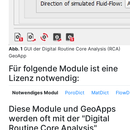
Abb. 1
GUI der
Digital Routine Core Analysis
(RCA)
GeoApp
Für folgende Module ist eine
Lizenz notwendig:
Notwendiges Modul
Poro
Dict
Mat
Dict
Flow
D
Diese Module und GeoApps
werden oft mit der "Digital
Routine Core Analysis"