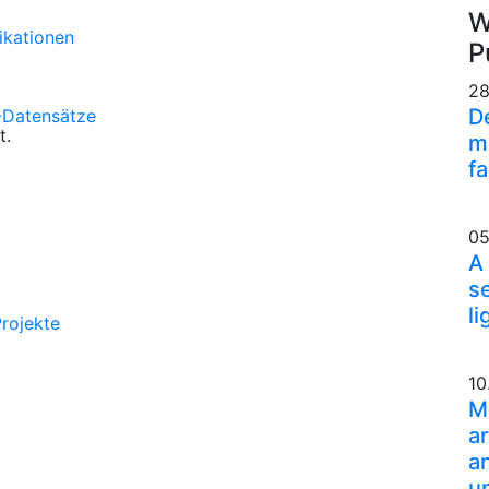
W
ikationen
P
28
D
-Datensätze
t.
m
f
05
A
s
l
Projekte
10
M
ar
a
u