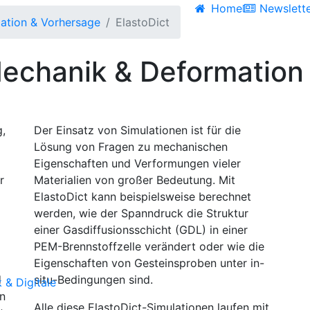
Home
Newslett
lation & Vorhersage
Elasto
Dict
echanik & Deformation
g,
Der Einsatz von Simulationen ist für die
Lösung von Fragen zu mechanischen
Eigenschaften und Verformungen vieler
r
Materialien von großer Bedeutung. Mit
Elasto
Dict
kann beispielsweise berechnet
werden, wie der Spanndruck die Struktur
einer Gasdiffusionsschicht (GDL) in einer
PEM-Brennstoffzelle verändert oder wie die
Eigenschaften von Gesteinsproben unter in-
d
situ-Bedingungen sind.
 & Digitale
in
Alle diese
Elasto
Dict
-Simulationen laufen mit