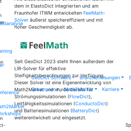
t
dem in
Elasto
Dict
integrierten und am
s
Fraunhofer ITWM entwickelten
FeelMath-
n
Solver
äußerst speichereffizient und mit
er
ildanalyse
hoher Geschwindigkeit ab.
aining
Seit
Geo
Dict
2023 steht Ihnen außerdem der
en
er
LIR-Solver für effektive
Steifigkeitsberechnungen zur Verfügung.
Geo
Dict
Software
Branchenlösungen
S
Dieser Solver ist eine Eigenentwicklung von
Showroom
Math2Market
Karriere
Math2Market und wurde bereits für
nference
Strömungssimulationen (
Flow
Dict
),
Leitfähigkeitssimulationen (
Conducto
Dict
)
Math2Market
und Batteriesimulationen (
Battery
Dict
)
Workshops
weiterentwickelt und eingesetzt.
en
Sp
ct
-