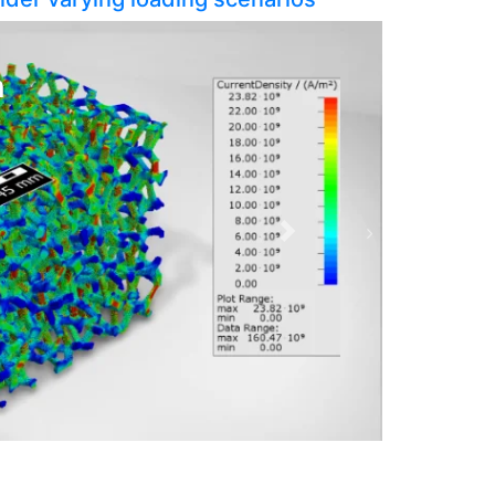
n
Next