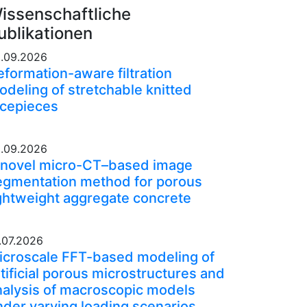
issenschaftliche
ublikationen
.09.2026
eformation-aware filtration
odeling of stretchable knitted
acepieces
.09.2026
 novel micro-CT–based image
egmentation method for porous
ightweight aggregate concrete
.07.2026
icroscale FFT-based modeling of
tificial porous microstructures and
nalysis of macroscopic models
nder varying loading scenarios