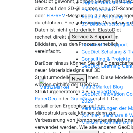
Geo
Dict
gewohnt, können Sie mit
Elasto
Dic
Digitale Werkstoff-F&E
direkt auf den 3D-Bilddaten von µCT-Scan
Pharmazeutika
oder
FIB-REM
-Messungen die Berechnunge
Additive Fertigung
durchführen. Eine aufwändige Vernetzung d
3D-Bildbearbeitung & B
Daten ist nicht erforderlich.
Elasto
Dict
Service & Support
rechnet direkt auf den segmentierten
Bilddaten, was den Prozess erheblich
Technischer Support
vereinfacht.
Geo
Dict
Schulung & Tr
Consulting & Projekte
Darüber hinaus können Sie die Eigenschaft
Geo
Dict
Learning Cent
neuer Materialdesigns auf 3D-
Strukturmodellen berechnen. Diese Modelle
News
werden mithilfe der
Geo
Dict
Math2Market Blog
Strukturgeneratoren z.B. in
Fiber
Geo
,
Geo
Dict
Innovation Co
Paper
Geo
oder
Grain
Geo
erstellt. Die
2026
detaillierten Ergebnisse auf der
Veranstaltungen der 
Mikrostrukturskala können dann zur
(Online-) Seminare & 
Verbesserung von Komponentensimulation
Messen & Konferenzen
verwendet werden. Wie alle anderen
Geo
Di