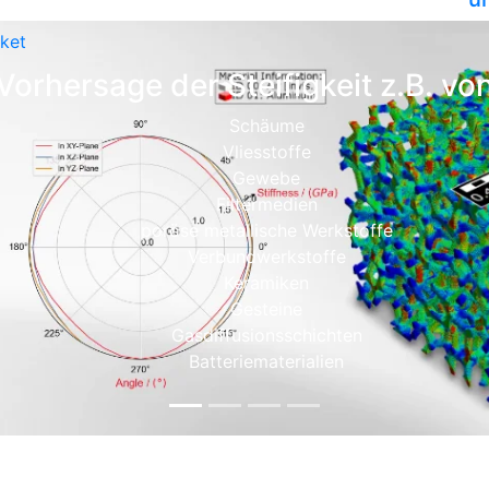
ket
Vorhersage der Steifigkeit z.B. vo
Schäume
Vliesstoffe
Gewebe
Filtermedien
poröse metallische Werkstoffe
Verbundwerkstoffe
Keramiken
Gesteine
Gasdiffusionsschichten
Batteriematerialien