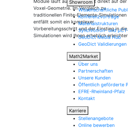
Module läuft auch
Elasto
Dict
direkt auf der
Showroom
Voxel-Geometrie. Im Vergleich zu
Wissenschaftliche Publ
traditionellen Finite-Elemente-Simulationen
Konferenzvorträge
entfällt somit ein komplexer
Materialstrukturen
Vorbereitungsschritt und der Einstieg in die
Synchrotron- und µCT
Simulationen wird Ihnen erheblich erleichter
Geo
Dict
Media Hub
Geo
Dict
Validierungen
Math2Market
Über uns
Partnerschaften
Unsere Kunden
Öffentlich geförderte 
EFRE-Rheinland-Pfalz
Kontakt
Karriere
Stellenangebote
Online bewerben