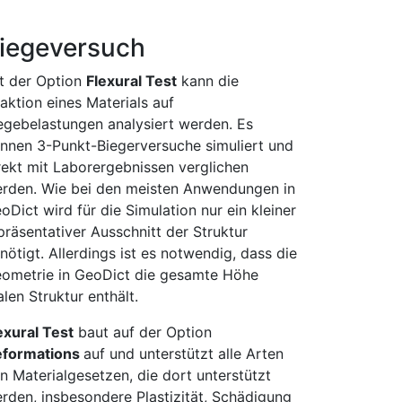
iegeversuch
t der Option
Flexural Test
kann die
aktion eines Materials auf
egebelastungen analysiert werden. Es
nnen 3-Punkt-Biegerversuche simuliert und
rekt mit Laborergebnissen verglichen
rden. Wie bei den meisten Anwendungen in
eo
Dict
wird für die Simulation nur ein kleiner
präsentativer Ausschnitt der Struktur
nötigt. Allerdings ist es notwendig, dass die
ometrie in
Geo
Dict
die gesamte Höhe
alen Struktur enthält.
exural Test
baut auf der Option
formations
auf und unterstützt alle Arten
n Materialgesetzen, die dort unterstützt
rden, insbesondere Plastizität, Schädigung