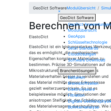
Geo
Dict
Software
Modulübersicht
Simu
×
Geo
Dict
Software
Berechnen von M
Geo
Dict
Anwendungen
Modulübersicht
Geo
Apps
Elasto
Dict
Schlüsseltechnologie
Elasto
Dict
ist ein leistungsstarkes Werkzeu
Setzt Standards
das es ermöglicht, die mechanischen
Cloudlösungen
Eigenschaften komplexer Materialien zu
Software Download
bestimmen. Präzise 3D-Simulationen auf de
Mikrostrukturebene helfen Ihnen, das
Branchenlösungen
Materialverhalten besser zu verstehen und
Batterien
das Material mithilfe dieser Erkenntnisse
Brennstoffzellen
gezielt weiterzuentwickeln. So ist es
Elektrolyseure
beispielsweise möglich, Simulationen der
Filtration
anisotropen Steifigkeit, der Schädigung un
Digitale Gesteinsphysik
des Materialversagens durchzuführen. Wie 
Bohrkernanalyse