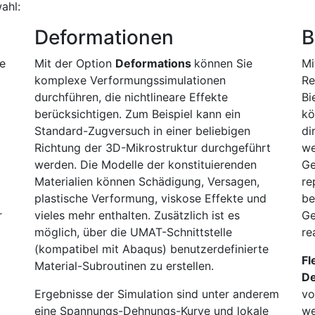
ahl:
Deformationen
B
e
Mit der Option
Deformations
können Sie
Mi
komplexe Verformungssimulationen
Re
durchführen, die nichtlineare Effekte
Bi
berücksichtigen. Zum Beispiel kann ein
kö
Standard-Zugversuch in einer beliebigen
di
Richtung der 3D-Mikrostruktur durchgeführt
we
werden. Die Modelle der konstituierenden
G
Materialien können Schädigung, Versagen,
re
plastische Verformung, viskose Effekte und
be
r
vieles mehr enthalten. Zusätzlich ist es
Ge
möglich, über die UMAT-Schnittstelle
re
(kompatibel mit Abaqus) benutzerdefinierte
Fl
Material-Subroutinen zu erstellen.
De
Ergebnisse der Simulation sind unter anderem
vo
eine Spannungs-Dehnungs-Kurve und lokale
we